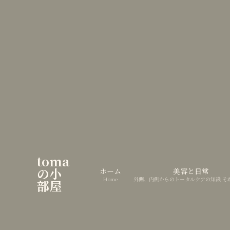
toma
の小
ホーム
美容と日常
Home
外側、内側からのトータルケアの知識 そ
部屋