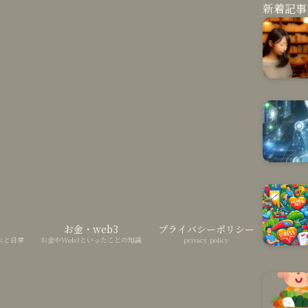
新着記事
お金・web3
プライバシーポリシー
れと日常
お金やWeb3といったことの知識
privacy policy